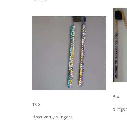
5 x
15 x
slinge
tros van 3 slingers