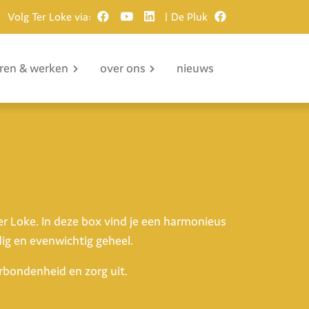
Volg Ter Loke via:
| De Pluk
eren & werken
over ons
nieuws
er Loke. In deze box vind je een harmonieus
ig en evenwichtig geheel.
rbondenheid en zorg uit.