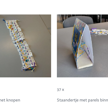
37 x
 met knopen
Staandertje met parels bin