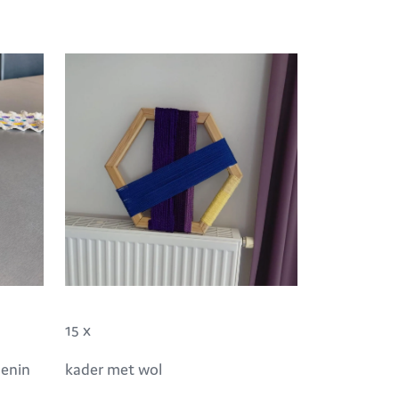
15 x
nenin
kader met wol