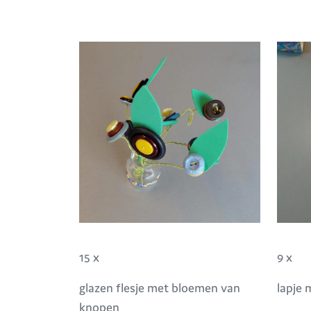
15 x
9 x
glazen flesje met bloemen van
lapje
knopen