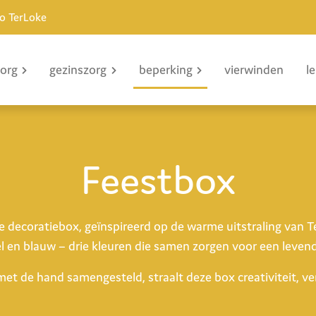
io TerLoke
zorg
gezinszorg
beperking
vierwinden
l
Feestbox
ke decoratiebox, geïnspireerd op de warme uitstraling van T
l en blauw – drie kleuren die samen zorgen voor een levend
met de hand samengesteld, straalt deze box creativiteit, ve