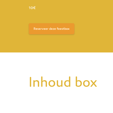
10€
Reserveer deze feestbox
Inhoud box