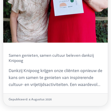
Samen genieten, samen cultuur beleven dankzij
Knipoog
Dankzij Knipoog krijgen onze cliënten opnieuw de
kans om samen te genieten van inspirerende
cultuur- en vrijetijdsactiviteiten. Een waardevol
initiatief dat mensen samenbrengt, drempels
verlaagt en mooie herinneringen creëert.
Gepubliceerd: 4 Augustus 2026