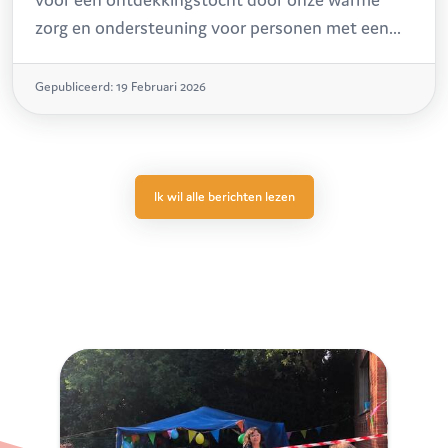
zorg en ondersteuning voor personen met een
beperking. Kom proeven, kijken en beleven hoe
wij elke dag zorg smaakvol vormgeven.
Gepubliceerd: 19 Februari 2026
Ik wil alle berichten lezen