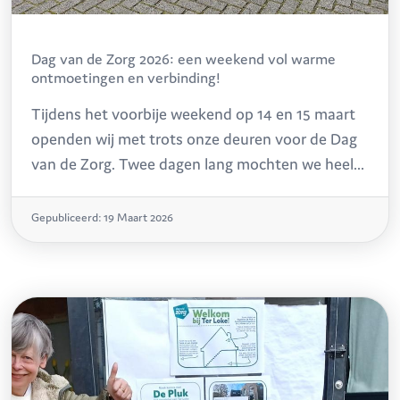
Dag van de Zorg 2026: een weekend vol warme
ontmoetingen en verbinding!
Tijdens het voorbije weekend op 14 en 15 maart
openden wij met trots onze deuren voor de Dag
van de Zorg. Twee dagen lang mochten we heel
wat bezoekers verwelkomen op onze locaties in
Malle (De Kering) en Vosselaar (De Berken, De
Gepubliceerd: 19 Maart 2026
Lommer en De Pluk). En één ding staat vast: het
was een succes op alle niveaus!