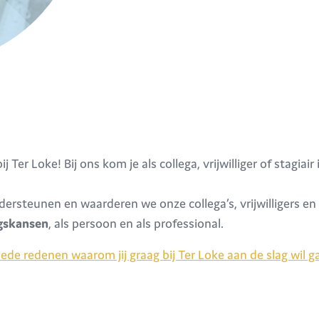
ij Ter Loke! Bij ons kom je als collega, vrijwilliger of stagi
ndersteunen en waarderen we onze collega’s, vrijwilligers en 
gskansen
, als persoon en als professional.
de redenen waarom jij graag bij Ter Loke aan de slag wil g