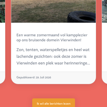
Een warme zomermaand vol kampplezier
op ons bruisende domein Vierwinden!
Zon, tenten, waterspelletjes en heel wat
lachende gezichten: ook deze zomer is
Vierwinden een plek waar herinneringen
worden gemaakt. Drie jeugdbewegingen
maakten al volop gebruik van ons
Gepubliceerd: 29 Juli 2026
groene domein.
Ik wil alle berichten lezen