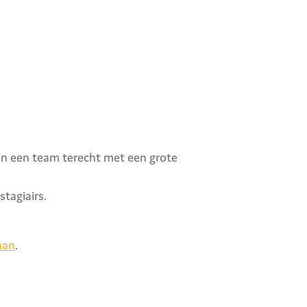
air in een team terecht met een grote
stagiairs.
aan
.