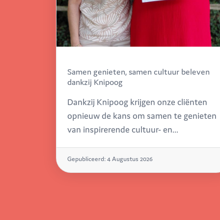
Samen genieten, samen cultuur beleven
dankzij Knipoog
Dankzij Knipoog krijgen onze cliënten
opnieuw de kans om samen te genieten
van inspirerende cultuur- en
vrijetijdsactiviteiten. Een waardevol
initiatief dat mensen samenbrengt,
Gepubliceerd: 4 Augustus 2026
drempels verlaagt en mooie
herinneringen creëert.