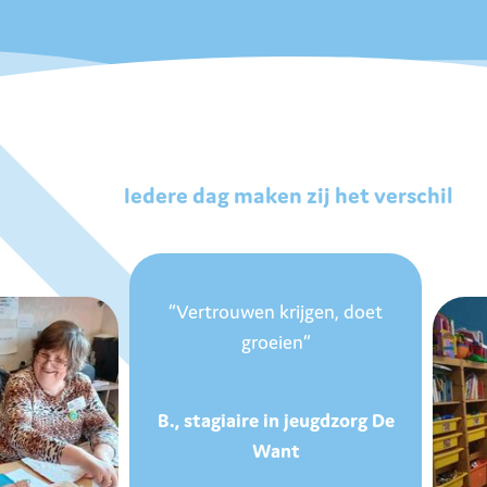
Iedere dag maken zij het verschil
“Vertrouwen krijgen, doet
groeien”
B., stagiaire in jeugdzorg De
Want