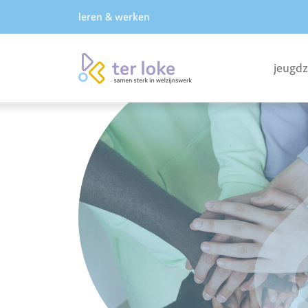
leren & werken
jeugd