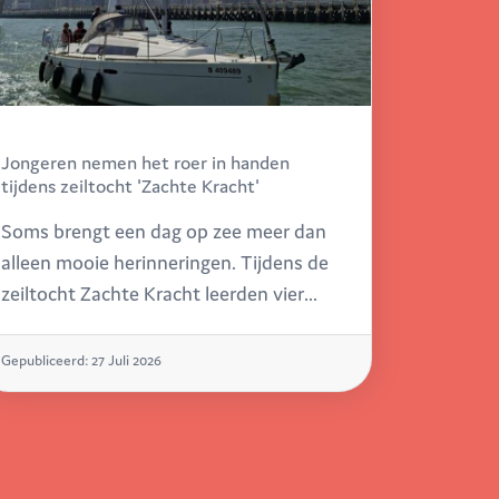
Jongeren nemen het roer in handen
tijdens zeiltocht 'Zachte Kracht'
Soms brengt een dag op zee meer dan
alleen mooie herinneringen. Tijdens de
zeiltocht Zachte Kracht leerden vier
jongeren uit onze bijzondere jeugdzorg
niet alleen de wind te trotseren, maar
Gepubliceerd: 27 Juli 2026
ook te vertrouwen op hun eigen kracht.