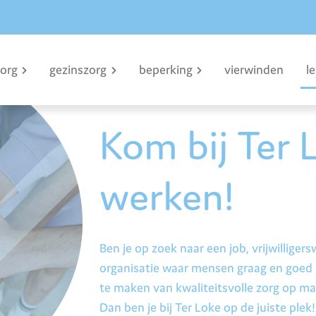
zorg
gezinszorg
beperking
vierwinden
l
Kom bij Ter 
werken!
Ben je op zoek naar een job, vrijwilliger
organisatie waar mensen graag en goed
te maken van kwaliteitsvolle zorg op m
Dan ben je bij Ter Loke op de juiste plek!