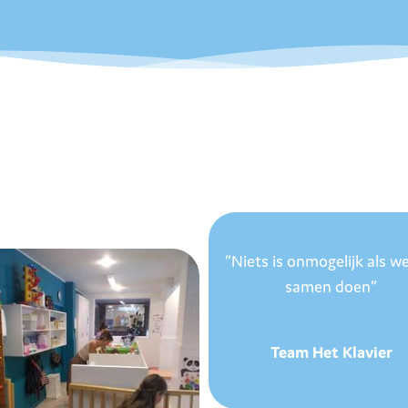
“Niets is onmogelijk als w
samen doen”
Team Het Klavier