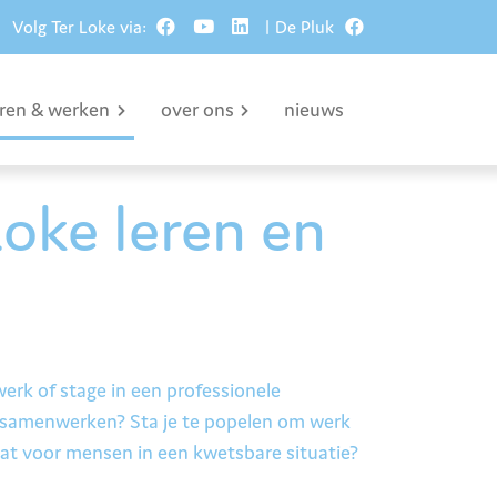
Volg Ter Loke via:
| De Pluk
eren & werken
over ons
nieuws
Loke leren en
swerk of stage in een professionele
 samenwerken? Sta je te popelen om werk
aat voor mensen in een kwetsbare situatie?