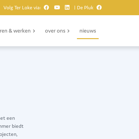
Volg Ter Loke via:
| De Pluk
eren & werken
over ons
nieuws
met een
mmer biedt
ojecten,