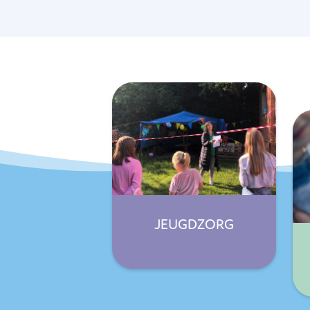
JEUGDZORG