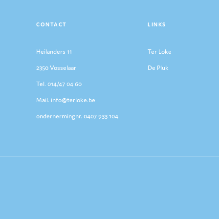
CONTACT
LINKS
Heilanders 11
Ter Loke
2350 Vosselaar
De Pluk
Tel. 014/47 04 60
Mail. info@terloke.be
ondernermingnr. 0407 933 104