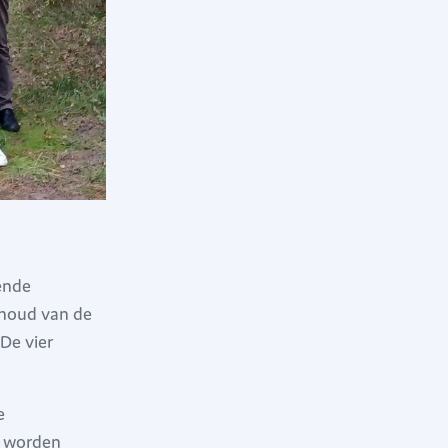
ende
ehoud van de
De vier
e
t worden