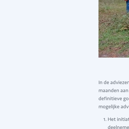
In de adviez
maanden aan 
definitieve g
mogelijke adv
Het initi
deelnemen