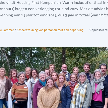
Loke vindt Housing First Kempen’ en ‘Warm inclusief onthaal i
rnhout)’, kregen een verlenging tot eind 2025. Met dit advies
nning van 1,5 jaar tot eind 2025, dus 3 jaar in totaal (van 1/1/2
e Lommer
//
Ondersteuning van personen met een beperking
Gepubliceerd 