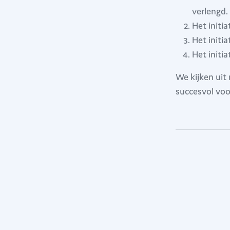
verlengd.
Het initia
Het initia
Het initi
We kijken uit
succesvol voo