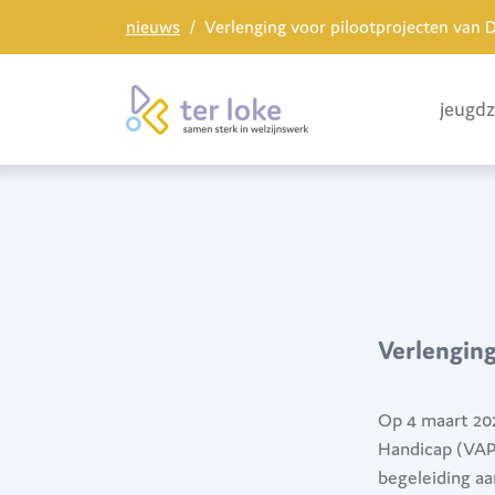
nieuws
Verlenging voor pilootprojecten van
jeugd
Verlengin
Op 4 maart 20
Handicap (VAP
begeleiding a