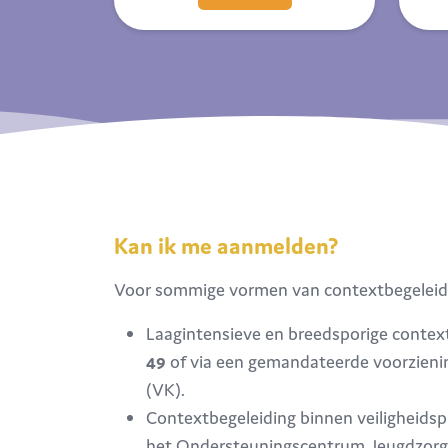
Kan ik me aanmelden?
Voor sommige vormen van contextbegeleidin
Laagintensieve en breedsporige contex
49
of via een gemandateerde voorzien
(VK).
Contextbegeleiding binnen veiligheidsp
het Ondersteuningscentrum Jeugdzorg 