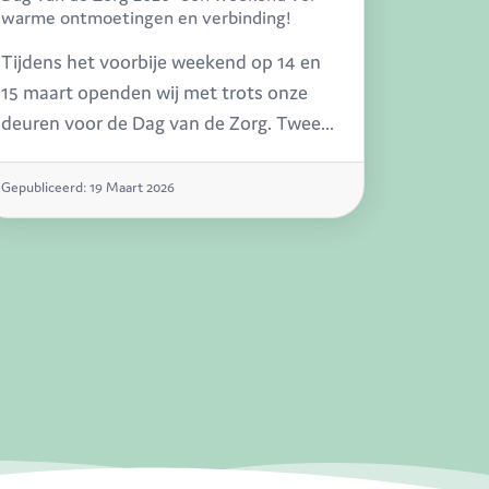
warme ontmoetingen en verbinding!
Tijdens het voorbije weekend op 14 en
15 maart openden wij met trots onze
deuren voor de Dag van de Zorg. Twee
dagen lang mochten we heel wat
bezoekers verwelkomen op onze
Gepubliceerd: 19 Maart 2026
locaties in Malle (De Kering) en
Vosselaar (De Berken, De Lommer en De
Pluk). En één ding staat vast: het was
een succes op alle niveaus!