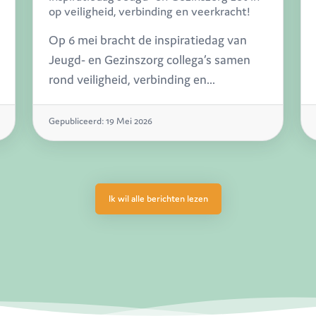
op veiligheid, verbinding en veerkracht!
Op 6 mei bracht de inspiratiedag van
Jeugd- en Gezinszorg collega’s samen
rond veiligheid, verbinding en
veerkracht, met een sterke focus op
interactie, reflectie en praktijkervaring.
Gepubliceerd: 19 Mei 2026
Het werd een energieke dag vol
inspiratie, ontmoeting en trots op wat al
leeft binnen de sector.
Ik wil alle berichten lezen