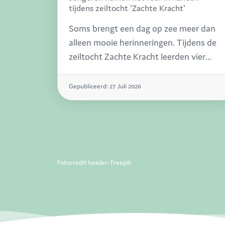
tijdens zeiltocht 'Zachte Kracht'
Soms brengt een dag op zee meer dan
alleen mooie herinneringen. Tijdens de
zeiltocht Zachte Kracht leerden vier
jongeren uit onze bijzondere jeugdzorg
niet alleen de wind te trotseren, maar
Gepubliceerd: 27 Juli 2026
ook te vertrouwen op hun eigen kracht.
Fotocredit header: Freepik