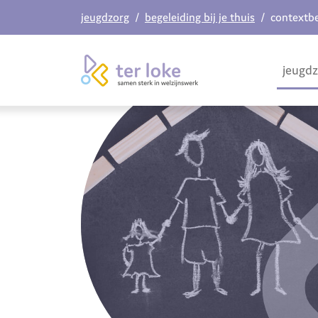
jeugdzorg
begeleiding bij je thuis
contextbe
jeugd