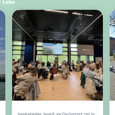
r Loke
Inspiratiedag Jeugd- en Gezinszorg zet in