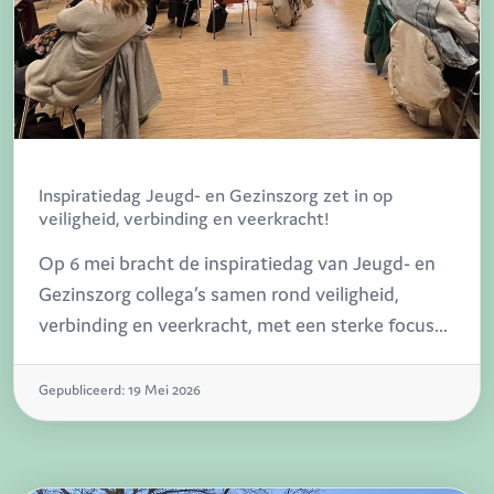
Inspiratiedag Jeugd- en Gezinszorg zet in op
veiligheid, verbinding en veerkracht!
Op 6 mei bracht de inspiratiedag van Jeugd- en
Gezinszorg collega’s samen rond veiligheid,
verbinding en veerkracht, met een sterke focus
op interactie, reflectie en praktijkervaring. Het
werd een energieke dag vol inspiratie,
Gepubliceerd: 19 Mei 2026
ontmoeting en trots op wat al leeft binnen de
sector.