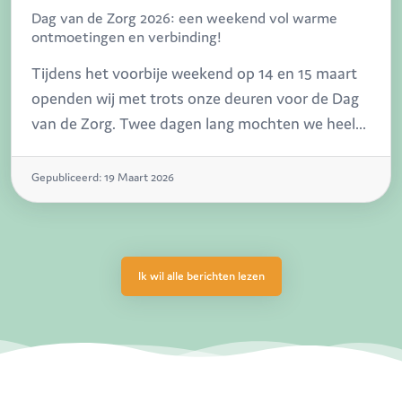
Dag van de Zorg 2026: een weekend vol warme
ontmoetingen en verbinding!
Tijdens het voorbije weekend op 14 en 15 maart
openden wij met trots onze deuren voor de Dag
van de Zorg. Twee dagen lang mochten we heel
wat bezoekers verwelkomen op onze locaties in
Malle (De Kering) en Vosselaar (De Berken, De
Gepubliceerd: 19 Maart 2026
Lommer en De Pluk). En één ding staat vast: het
was een succes op alle niveaus!
Ik wil alle berichten lezen